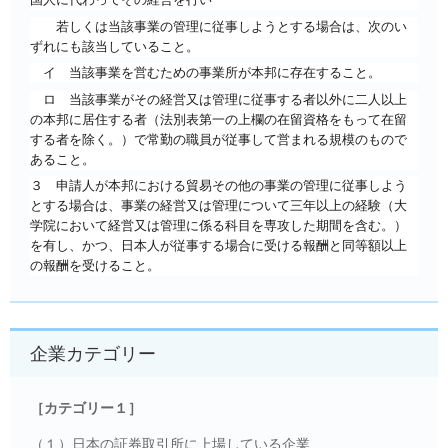
若しくは当該事業の管理に従事しようとする場合は、次のい
ずれにも該当していること。
イ 当該事業を営むための事業所が本邦に存在すること。
ロ 当該事業がその経営又は管理に従事する者以外に二人以上
の本邦に居住する者
（法別表第一の上欄の在留資格をもって在留
する者を除く。）
で常勤の職員が従事して営まれる規模のもので
あること。
３ 申請人が本邦における貿易その他の事業の管理に従事しよう
とする場合は、
事業の経営又は管理について三年以上の経験
（大
学院において経営又は管理に係る科目を専攻した期間を含む。）
を有し、かつ、日本人が従事する場合に受ける報酬と同等額以上
の報酬を受けること。
企業カテゴリー
［カテゴリー１］
（１）日本の証券取引所に上場している企業