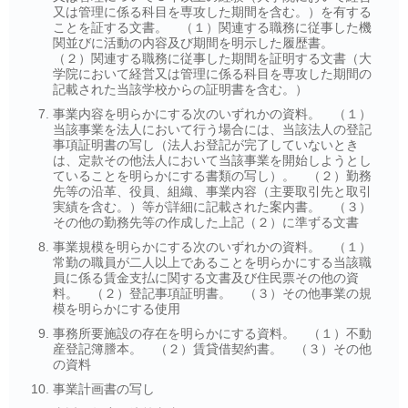
又は管理に係る科目を専攻した期間を含む。）を有する
ことを証する文書。
（１）関連する職務に従事した機
関並びに活動の内容及び期間を明示した履歴書。
（２）関連する職務に従事した期間を証明する文書
（大
学院において経営又は管理に係る科目を専攻した期間の
記載された当該学校からの
証明書を含む。）
事業内容を明らかにする次のいずれかの資料。 （１）
当該事業を法人において行う場合には、当該法人の登記
事項証明書の写し（法人お登記が完了していないとき
は、定款その他法人において当該事業を開始しようとし
ていることを明らかにする書類の写し）。 （２）勤務
先等の沿革、役員、組織、事業内容（主要取引先と取引
実績を含む。）等が詳細に記載された案内書。 （３）
その他の勤務先等の作成した上記（２）に準ずる文書
事業規模を明らかにする次のいずれかの資料。 （１）
常勤の職員が二人以上であることを明らかにする当該職
員に係る賃金支払に関する文書及び住民票その他の資
料。 （２）登記事項証明書。 （３）その他事業の規
模を明らかにする使用
事務所要施設の存在を明らかにする資料。 （１）不動
産登記簿謄本。 （２）賃貸借契約書。 （３）その他
の資料
事業計画書の写し