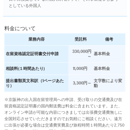
としている外国人
料金について
業務内容
受託料
備考
330,000円
在留資格認定証明書交付申請
基本料金
～
相談料(１時間あたり)
11,000円
基本料金
提出書類英文和訳（1ページあた
文字数により変
3,300円～
り）
動
※京阪神の出入国在留管理局への申請、受け取りの交通費及び在
留資格認定証明書の国内郵送費は料金に含まれています。また、
オンライン申請が可能な内容につきましては出張費交通費無しに
全国対応させていただきますのでお気軽にご相談ください。遠方
に出張が必要な場合は交通費実費及び旅程時間１時間あたり2,750