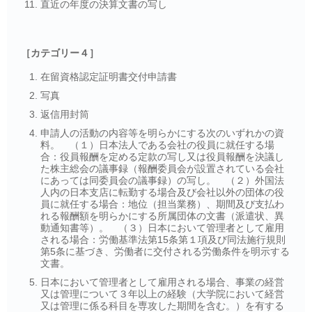
直近の年度の決算文書の写し
［カテゴリー４］
在留資格認定証明書交付申請書
写真
返信用封筒
申請人の活動の内容等を明らかにする次のいずれかの資
料。 （１）日本法人である会社の役員に就任する場
合：役員報酬を定める定款の写し又は役員報酬を決議し
た株主総会の議事録（報酬委員会が設置されている会社
にあっては同委員会の議事録）の写し。 （２）外国法
人内の日本支店に転勤する場合及び会社以外の団体の役
員に就任する場合：地位（担当業務）、期間及び支払わ
れる報酬額を明らかにする所属団体の文書（派遣状、異
動通知書等）。 （３）日本において管理者として雇用
される場合：労働基準法第15条第１項及び同法施行規則
第5条に基づき、労働者に交付される労働条件を明示する
文書。
日本において管理者として雇用される場合、事業の経営
又は管理について３年以上の経験（大学院において経営
又は管理に係る科目を専攻した期間を含む。）を有する