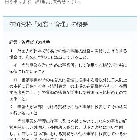
円を承ります。詳細はお問合せ下さい。
在留資格「経営・管理」の概要
経営・管理ビザの基準
１ 外国人が日本で貿易その他の事業の経営を開始しようとする
場合は、次のいずれにも該当していること。
イ 当該事業を営むための事業所として使用する施設が本邦に
確保されていること
ロ 当該事業がその経営又は管理に従事する者以外に二人以上
の本邦に居住する者
（法別表第一の上欄の在留資格をもって在留
する者を除く。）
で常勤の職員が従事して営まれる規模のもので
あること。
２ 申請人が本邦における貿易その他の事業に投資してその経営
を行い若しくは
当該事業の管理に従事し
又は本邦においてこれらの事業の経
営を開始した外国人
（外国法人を含む。以下この項において同
じ。
）
若しくは本邦における貿易その他の事業に投資している外
国人に代わってその経営を行い