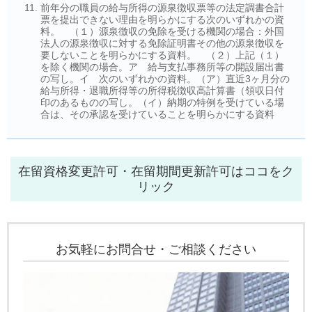
前年分の職員の給与所得の源泉徴収票等の法定調書合計
票を提出できない理由を明らかにする次のいずれかの資
料。 （１）源泉徴収の免除を受ける機関の場合：外国
法人の源泉徴収に対する免除証明書その他の源泉徴収を
要しないことを明らかにする資料。 （２）上記（１）
を除く機関の場合。ア 給与支払事務所等の開設届出書
の写し。イ 次のいずれかの資料。（ア）直近3ヶ月分の
給与所得・退職所得等の所得税徴収高計算書（領収日付
印のあるものの写し。（イ）納期の特例を受けている場
合は、その承認を受けていることを明らかにする資料
在留資格変更許可・在留期間更新許可はココをク
リック
お気軽にお問合せ・ご相談ください