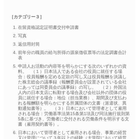
［カテゴリー３］
在留資格認定証明書交付申請書
写真
返信用封筒
前年分の職員の給与所得の源泉徴収票等の法定調書合計
表
申請人お活動の内容等を明らかにする次のいずれかの資
料。 （１）日本法人である会社の役員に就任する場
合：役員報酬を定める定款の写し又は役員報酬を決議し
た株主総会の議事録（報酬委員会が設置されている会社
にあっては同委員会の議事録）の写し。 （２）外国法
人内の日本支店に転勤する場合及び会社以外の団体の役
員に就任する場合：地位（担当業務）、期間及び支払わ
れる報酬額を明らかにする所属団体の文書（派遣状、異
動通知書等）。 （３）日本において管理者として雇用
される場合：労働基準法第15条第1項及び同法施行規則第
5条に基づき、労働者に交付される労働条件を明示する文
書（雇用契約書等）。
日本において管理者として雇用される場合、事業の経営
又は管理について３年以上の経験（大学院において経営