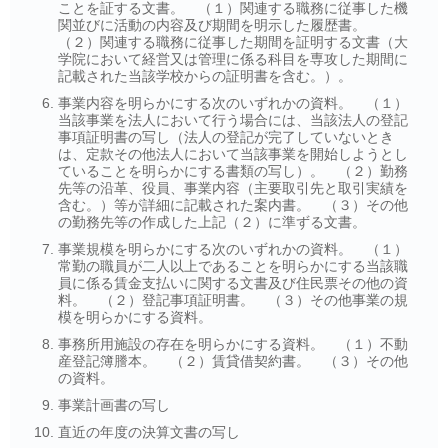
ことを証する文書。 （１）関連する職務に従事した機
関並びに活動の内容及び期間を明示した履歴書。
（２）関連する職務に従事した期間を証明する文書
（大
学院において経営又は管理に係る科目を
専攻した期間に
記載された当該学校からの証明書を含む。）。
事業内容を明らかにする次のいずれかの資料。 （１）
当該事業を法人において行う場合には、当該法人の登記
事項証明書の写し（法人の登記が完了していないとき
は、定款その他法人において当該事業を開始しようとし
ていることを明らかにする書類の写し）。 （２）勤務
先等の沿革、役員、事業内容（主要取引先と取引実績を
含む。）等が詳細に記載された案内書。 （３）その他
の勤務先等の作成した上記（２）に準ずる文書。
事業規模を明らかにする次のいずれかの資料。 （１）
常勤の職員が二人以上であることを明らかにする当該職
員に係る賃金支払いに関する文書及び住民票その他の資
料。 （２）登記事項証明書。 （３）その他事業の規
模を明らかにする資料。
事務所用施設の存在を明らかにする資料。 （１）不動
産登記簿謄本。 （２）賃貸借契約書。 （３）その他
の資料。
事業計画書の写し
直近の年度の決算文書の写し